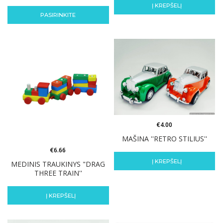
Į KREPŠELĮ
PASIRINKITE
€
4.00
MAŠINA ''RETRO STILIUS''
€
6.66
Į KREPŠELĮ
MEDINIS TRAUKINYS "DRAG
THREE TRAIN''
Į KREPŠELĮ