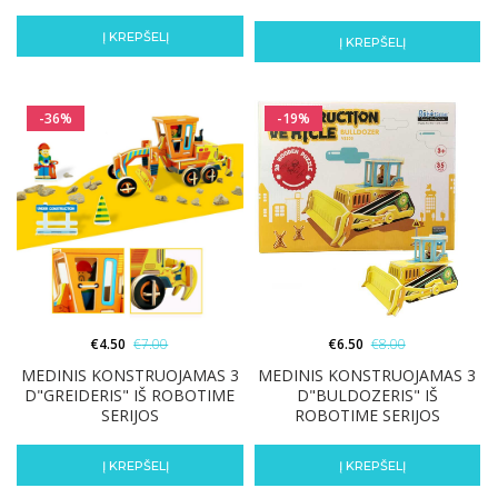
Į KREPŠELĮ
Į KREPŠELĮ
-36%
-19%
€
4.50
€
7.00
€
6.50
€
8.00
MEDINIS KONSTRUOJAMAS 3
MEDINIS KONSTRUOJAMAS 3
D"GREIDERIS" IŠ ROBOTIME
D"BULDOZERIS" IŠ
SERIJOS
ROBOTIME SERIJOS
Į KREPŠELĮ
Į KREPŠELĮ