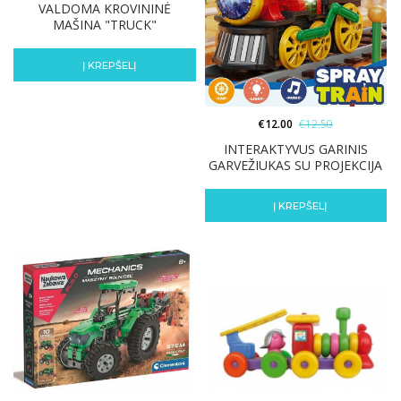
VALDOMA KROVININĖ
MAŠINA "TRUCK"
Į KREPŠELĮ
€
12.00
€
12.50
INTERAKTYVUS GARINIS
GARVEŽIUKAS SU PROJEKCIJA
Į KREPŠELĮ