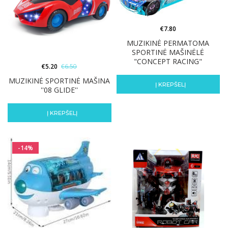
€
7.80
MUZIKINĖ PERMATOMA
SPORTINĖ MAŠINĖLĖ
"CONCEPT RACING"
€
5.20
€
6.50
MUZIKINĖ SPORTINĖ MAŠINA
Į KREPŠELĮ
''08 GLIDE''
Į KREPŠELĮ
-14%