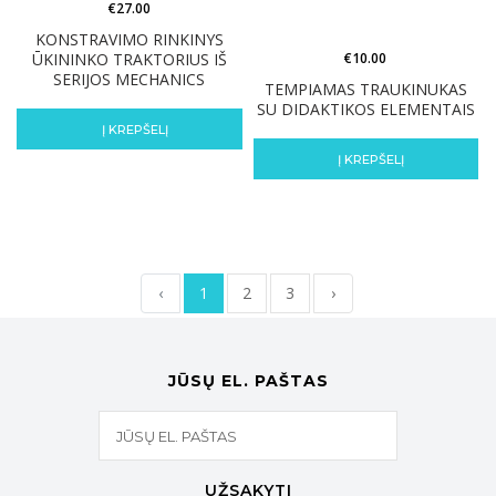
€
27.00
KONSTRAVIMO RINKINYS
ŪKININKO TRAKTORIUS IŠ
€
10.00
SERIJOS MECHANICS
TEMPIAMAS TRAUKINUKAS
SU DIDAKTIKOS ELEMENTAIS
Į KREPŠELĮ
Į KREPŠELĮ
‹
1
2
3
›
JŪSŲ EL. PAŠTAS
UŽSAKYTI