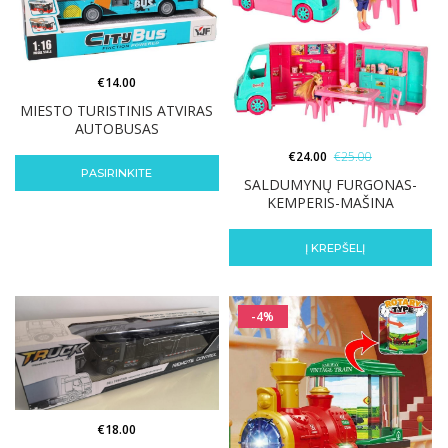
€
14.00
MIESTO TURISTINIS ATVIRAS
AUTOBUSAS
€
24.00
€
25.00
PASIRINKITE
SALDUMYNŲ FURGONAS-
KEMPERIS-MAŠINA
Į KREPŠELĮ
-4%
€
18.00