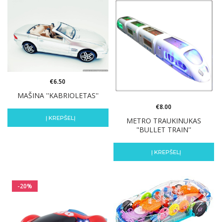
€
6.50
MAŠINA ''KABRIOLETAS''
€
8.00
Į KREPŠELĮ
METRO TRAUKINUKAS
"BULLET TRAIN''
Į KREPŠELĮ
-20%