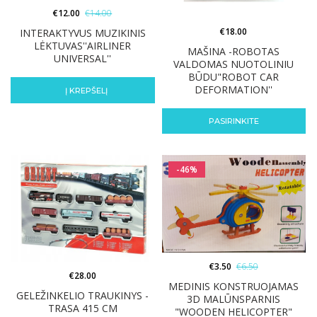
€
12.00
€
14.00
€
18.00
INTERAKTYVUS MUZIKINIS
LĖKTUVAS''AIRLINER
MAŠINA -ROBOTAS
UNIVERSAL''
VALDOMAS NUOTOLINIU
BŪDU"ROBOT CAR
DEFORMATION''
Į KREPŠELĮ
PASIRINKITE
-46%
€
3.50
€
6.50
€
28.00
MEDINIS KONSTRUOJAMAS
GELEŽINKELIO TRAUKINYS -
3D MALŪNSPARNIS
TRASA 415 CM
"WOODEN HELICOPTER"