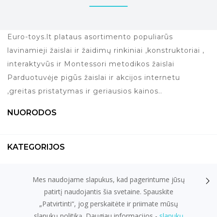
Euro-toys.lt plataus asortimento populiarūs
lavinamieji žaislai ir žaidimų rinkiniai ,konstruktoriai ,
interaktyvūs ir Montessori metodikos žaislai
Parduotuvėje pigūs žaislai ir akcijos internetu
,greitas pristatymas ir geriausios kainos..
NUORODOS
KATEGORIJOS
Mes naudojame slapukus, kad pagerintume jūsų
KONTAKTAI
patirtį naudojantis šia svetaine. Spauskite
„Patvirtinti“, jog perskaitėte ir priimate mūsų
slapukų politiką. Daugiau informacijos -
slapukų
el. parduotuvių nuoma
fronto.lt