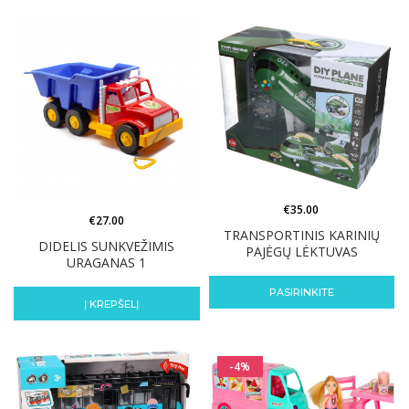
€
35.00
€
27.00
TRANSPORTINIS KARINIŲ
DIDELIS SUNKVEŽIMIS
PAJĖGŲ LĖKTUVAS
URAGANAS 1
PASIRINKITE
Į KREPŠELĮ
-4%