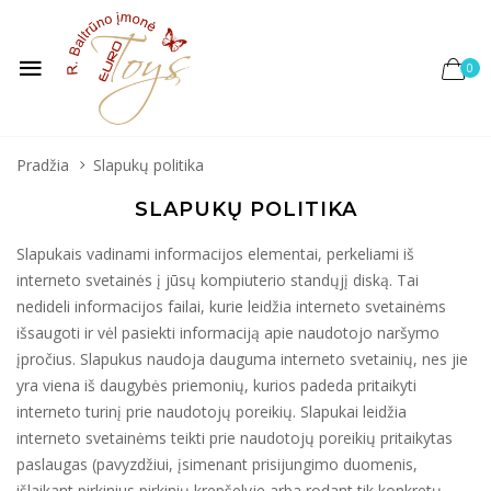
0
Pradžia
Slapukų politika
SLAPUKŲ POLITIKA
Slapukais vadinami informacijos elementai, perkeliami iš
interneto svetainės į jūsų kompiuterio standųjį diską. Tai
nedideli informacijos failai, kurie leidžia interneto svetainėms
išsaugoti ir vėl pasiekti informaciją apie naudotojo naršymo
įpročius. Slapukus naudoja dauguma interneto svetainių, nes jie
yra viena iš daugybės priemonių, kurios padeda pritaikyti
interneto turinį prie naudotojų poreikių. Slapukai leidžia
interneto svetainėms teikti prie naudotojų poreikių pritaikytas
paslaugas (pavyzdžiui, įsimenant prisijungimo duomenis,
išlaikant pirkinius pirkinių krepšelyje arba rodant tik konkretų