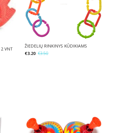
ŽIEDELIŲ RINKINYS KŪDIKIAMS
 2 VNT
€
3.20
€
3.50
Į KREPŠELĮ