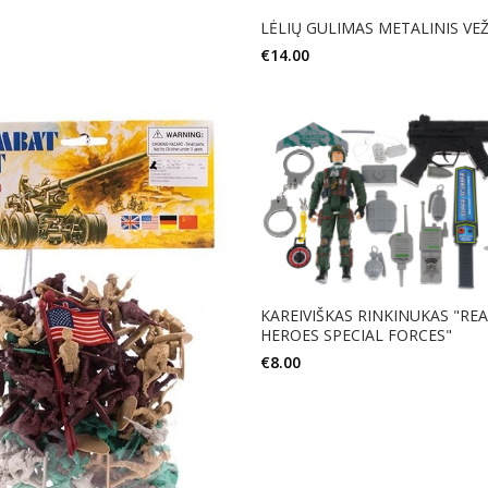
LĖLIŲ GULIMAS METALINIS VEŽ
Į KREPŠELĮ
€
14.00
Į KREPŠELĮ
KAREIVIŠKAS RINKINUKAS "RE
HEROES SPECIAL FORCES"
€
8.00
Į KREPŠELĮ