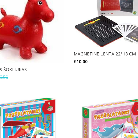
MAGNETINĖ LENTA 22*18 CM
€
10.00
S ŠOKLIUKAS
Į KREPŠELĮ
9.50