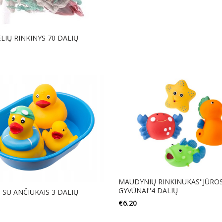
LIŲ RINKINYS 70 DALIŲ
Į KREPŠELĮ
MAUDYNIŲ RINKINUKAS''JŪRO
GYVŪNAI''4 DALIŲ
 SU ANČIUKAIS 3 DALIŲ
€
6.20