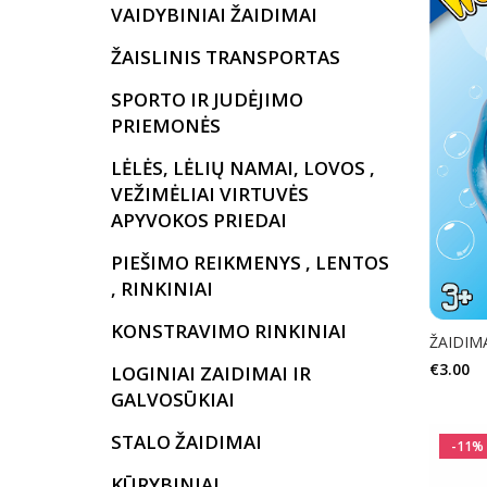
VAIDYBINIAI ŽAIDIMAI
ŽAISLINIS TRANSPORTAS
SPORTO IR JUDĖJIMO
PRIEMONĖS
LĖLĖS, LĖLIŲ NAMAI, LOVOS ,
VEŽIMĖLIAI VIRTUVĖS
APYVOKOS PRIEDAI
PIEŠIMO REIKMENYS , LENTOS
, RINKINIAI
KONSTRAVIMO RINKINIAI
ŽAIDIMA
€
3.00
LOGINIAI ZAIDIMAI IR
GALVOSŪKIAI
STALO ŽAIDIMAI
-11%
KŪRYBINIAI