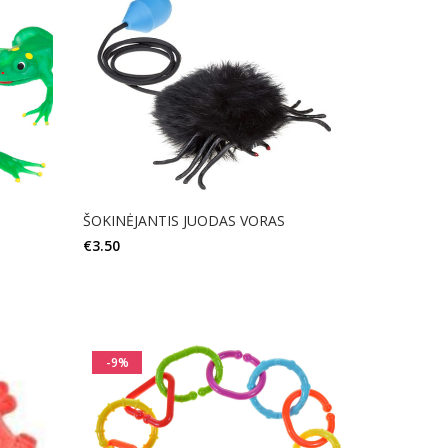
ŠOKINĖJANTIS JUODAS VORAS
€
3.50
Į KREPŠELĮ
-9%