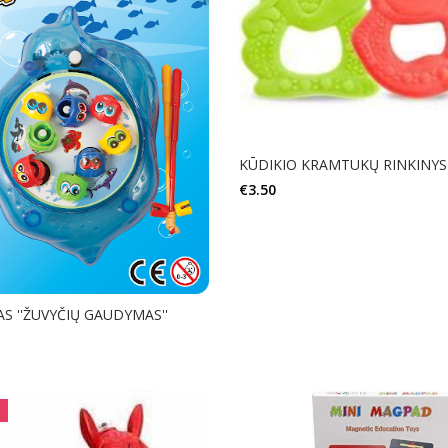
KŪDIKIO KRAMTUKŲ RINKINYS
€
3.50
Į KREPŠELĮ
S ''ŽUVYČIŲ GAUDYMAS''
Į KREPŠELĮ