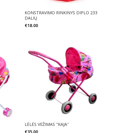
KONSTRAVIMO RINKINYS DIPLO 233
DALIŲ
€
18.00
Į KREPŠELĮ
LĖLĖS VEŽIMAS "KAJA''
€
35.00