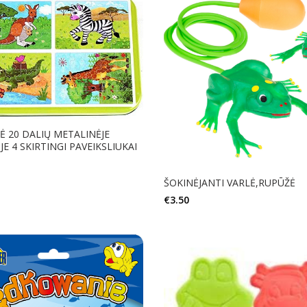
Ė 20 DALIŲ METALINĖJE
E 4 SKIRTINGI PAVEIKSLIUKAI
ŠOKINĖJANTI VARLĖ,RUPŪŽĖ
Į KREPŠELĮ
€
3.50
Į KREPŠELĮ