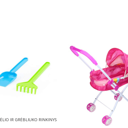
ĖLIO IR GRĖBLIUKO RINKINYS