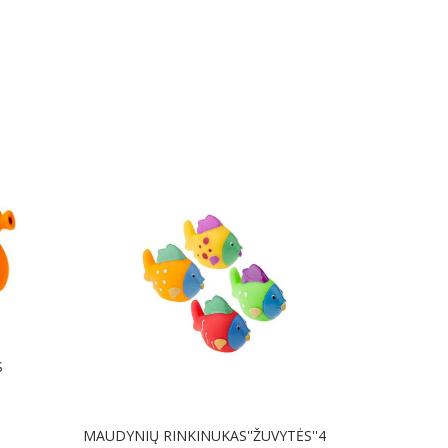
Į KREPŠELĮ
S
MAUDYNIŲ RINKINUKAS''ŽUVYTĖS''4