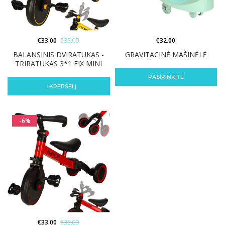
€
33.00
€
35.00
€
32.00
BALANSINIS DVIRATUKAS -
GRAVITACINĖ MAŠINĖLĖ
TRIRATUKAS 3*1 FIX MINI
PASIRINKITE
Į KREPŠELĮ
-6%
€
33.00
€
35.00