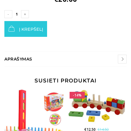
Į KREPŠELĮ
APRAŠYMAS
SUSIETI PRODUKTAI
-14%
€
12.50
€
14.50