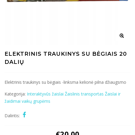
ELEKTRINIS TRAUKINYS SU BĖGIAIS 20
DALIŲ
Elektrinis traukinys su bėgiais -linksma kelionė pilna džiaugsmo
Kategorija:
Interaktyvūs žaislai
Žaislinis transportas
Žaislai ir
žaidimai vaikų grupėms
Dalintis:
€
20.00