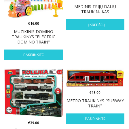
MEDINIS TRIJŲ DALIŲ
TRAUKINUKAS
€
16.00
Į KREPŠELĮ
MUZIKINIS DOMINO
TRAUKINYS "ELECTRIC
DOMINO TRAIN"
PASIRINKITE
€
18.00
METRO TRAUKINYS "SUBWAY
TRAIN''
PASIRINKITE
€
39.00