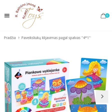
0
Pradžia
Paveiksliukų klijavimas pagal spalvas ''4*1"