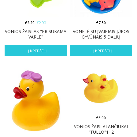
€
2.20
€
2.90
€
7.50
VONIOS ŽAISLAS "PRISUKAMA
VONELĖ SU ĮVAIRIAIS JŪROS
VARLĖ''
GYVŪNAIS 5 DALIŲ
Į KREPŠELĮ
Į KREPŠELĮ
€
6.00
VONIOS ŽAISLAI ANČIUKAI
"TULLO"1+2