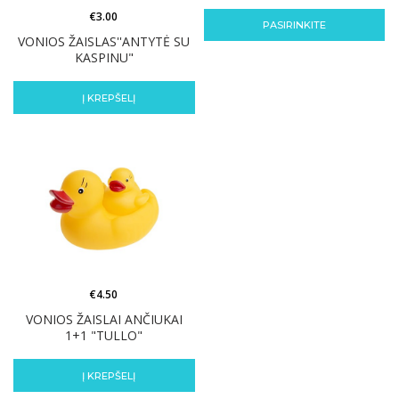
€
3.00
PASIRINKITE
VONIOS ŽAISLAS''ANTYTĖ SU
KASPINU"
Į KREPŠELĮ
€
4.50
VONIOS ŽAISLAI ANČIUKAI
1+1 "TULLO"
Į KREPŠELĮ