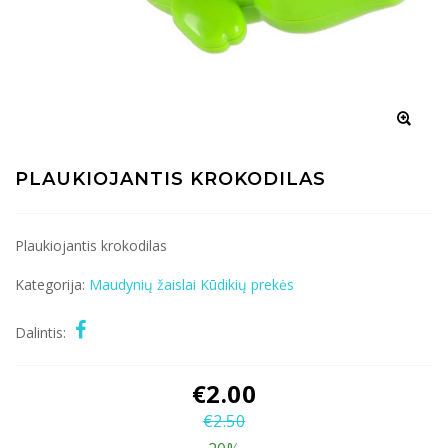
PLAUKIOJANTIS KROKODILAS
Plaukiojantis krokodilas
Kategorija:
Maudynių žaislai
Kūdikių prekės
Dalintis:
€
2.00
€
2.50