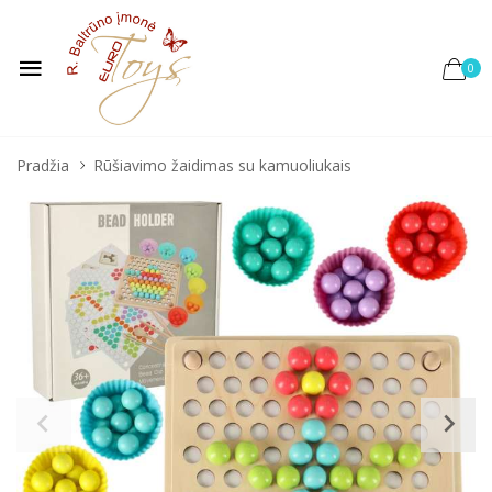
0
Pradžia
Rūšiavimo žaidimas su kamuoliukais