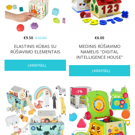
€
9.50
€
10.50
€
6.00
ELASTINIS KŪBAS SU
MEDINIS RŪŠIAVIMO
RŪŠIAVIMO ELEMENTAIS
NAMELIS ''DIGITAL
INTELLIGENCE HOUSE''
Į KREPŠELĮ
Į KREPŠELĮ
-3%