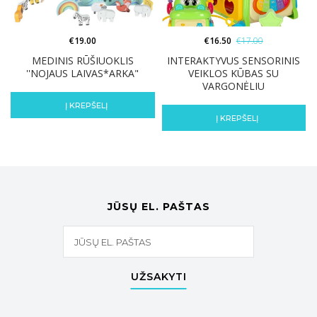
€
19.00
€
16.50
€
17.00
MEDINIS RŪŠIUOKLIS
INTERAKTYVUS SENSORINIS
''NOJAUS LAIVAS*ARKA"
VEIKLOS KŪBAS SU
VARGONĖLIU
Į KREPŠELĮ
Į KREPŠELĮ
JŪSŲ EL. PAŠTAS
UŽSAKYTI