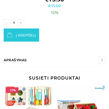
€
15.00
10%
Į KREPŠELĮ
APRAŠYMAS
SUSIETI PRODUKTAI
-10%