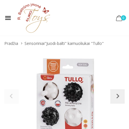
0
Pradžia
Sensoriniai"Juodi-balti" kamuoliukai "Tullo"