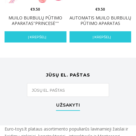
€
9.50
€
9.50
MUILO BURBULŲ PŪTIMO
AUTOMATIS MUILO BURBULŲ
APARATAS''PRINCESĖ''''
PŪTIMO APARATAS
Į KREPŠELĮ
Į KREPŠELĮ
JŪSŲ EL. PAŠTAS
UŽSAKYTI
Euro-toys.lt plataus asortimento populiarūs lavinamieji žaislai ir