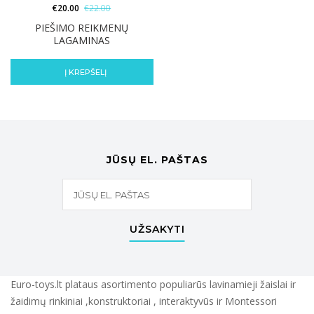
€
20.00
€
22.00
PIEŠIMO REIKMENŲ
LAGAMINAS
Į KREPŠELĮ
JŪSŲ EL. PAŠTAS
UŽSAKYTI
Euro-toys.lt plataus asortimento populiarūs lavinamieji žaislai ir
žaidimų rinkiniai ,konstruktoriai , interaktyvūs ir Montessori