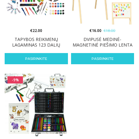
€
22.00
€
16.00
€
18.00
TAPYBOS REIKMENŲ
DVIPUSĖ MEDINĖ-
LAGAMINAS 123 DALIŲ
MAGNETINĖ PIEŠIMO LENTA
PASIRINKITE
PASIRINKITE
-9%