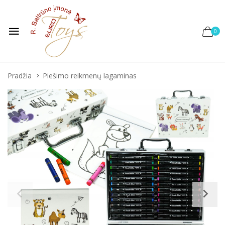
0
Pradžia
Piešimo reikmenų lagaminas